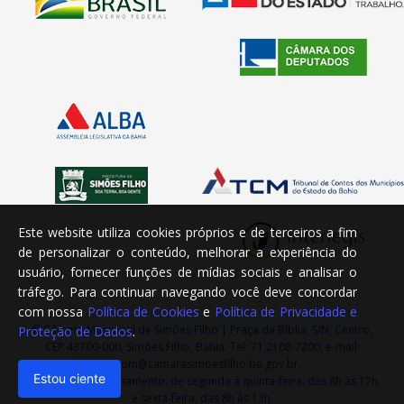
Este website utiliza cookies próprios e de terceiros a fim
de personalizar o conteúdo, melhorar a experiência do
usuário, fornecer funções de mídias sociais e analisar o
tráfego. Para continuar navegando você deve concordar
com nossa
Política de Cookies
e
Política de Privacidade e
© Câmara Municipal de Simões Filho | Praça da Bíblia, S/N, Centro,
Proteção de Dados
.
CEP 43700-000, Simões Filho, Bahia. Tel: 71 2108-7200, e-mail:
ascom@camarasimoesfilho.ba.gov.br.
Estou ciente
Horário de Funcionamento: de segunda à quinta-feira: das 8h às 17h
e sexta-feira: das 8h às 13h.