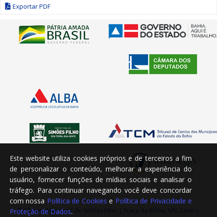
Exportar PDF
Este website utiliza cookies próprios e de terceiros a fim
de personalizar o conteúdo, melhorar a experiência do
usuário, fornecer funções de mídias sociais e analisar o
tráfego. Para continuar navegando você deve concordar
com nossa
Política de Cookies
e
Política de Privacidade e
© Câmara Municipal de Simões Filho | Praça da Bíblia, S/N, Centro,
Proteção de Dados
.