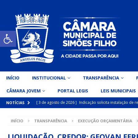
Open toolbar
INÍCIO
INSTITUCIONAL
TRANSPARÊNCIA
CÂMARA JOVEM
PORTAL LEGIS
LEIS MUNICIPAIS
[ 3 de agosto de 2026 ]
Indicação solicita instalação de
NOTÍCIAS
[ 15 de julho de 2026 ]
Vereador Eri Costa apresenta Ind
INÍCIO
TRANSPARÊNCIA
EXECUÇÃO ORÇAMENTÁRIA
inclusiva
DESTAQUE
[ 15 de julho de 2026 ]
Vereador Belo Gazineu apresenta 
LIQUIDAÇÃO CREDOR: GEOVAN FERR