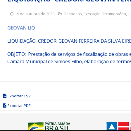
Simões Filho I
DESTAQUE
19 de outubro de 2020
Despesas
,
Execução Orçamentária
,
L
[ 15 de julho de 2026 ]
Vereador Sérgio Glauber apresent
DESTAQUE
GEOVAN LIQ
[ 3 de agosto de 2026 ]
Indicação propõe criação do Pro
LIQUIDAÇÃO CREDOR: GEOVAN FERREIRA DA SILVA EIRE
OBJETO: Prestação de serviços de fiscalização de obras 
Câmara Municipal de Simões Filho, elaboração de termos
Exportar CSV
Exportar PDF