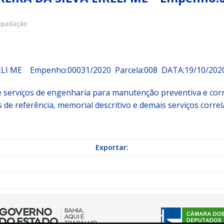
iquidação
a Indicação nº 088/2026 para pavimentação asfáltica em Mapele
grama Municipal “Aluno Nota Dez”
NOTÍCIAS
LI ME Empenho:00031/2020 Parcela:008 DATA:19/10/202
e serviços de engenharia para manutenção preventiva e corr
 de referência, memorial descritivo e demais serviços corr
Exportar: