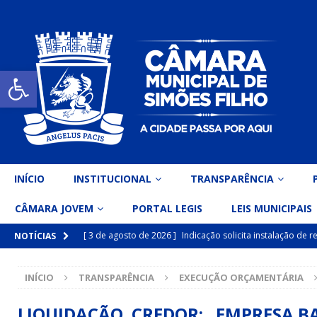
Open toolbar
INÍCIO
INSTITUCIONAL
TRANSPARÊNCIA
CÂMARA JOVEM
PORTAL LEGIS
LEIS MUNICIPAIS
[ 3 de agosto de 2026 ]
Indicação solicita instalação de
NOTÍCIAS
[ 15 de julho de 2026 ]
Vereador Eri Costa apresenta Ind
INÍCIO
TRANSPARÊNCIA
EXECUÇÃO ORÇAMENTÁRIA
inclusiva
DESTAQUE
[ 15 de julho de 2026 ]
Vereador Belo Gazineu apresenta 
LIQUIDAÇÃO CREDOR: EMPRESA BAI