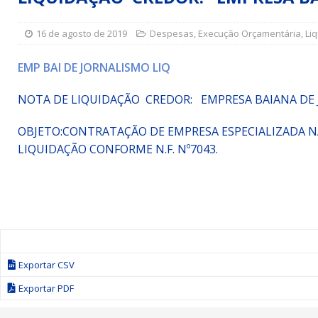
Simões Filho I
DESTAQUE
16 de agosto de 2019
Despesas
,
Execução Orçamentária
,
Li
[ 15 de julho de 2026 ]
Vereador Sérgio Glauber apresent
DESTAQUE
EMP BAI DE JORNALISMO LIQ
[ 3 de agosto de 2026 ]
Indicação propõe criação do Pro
NOTA DE LIQUIDAÇÃO CREDOR: EMPRESA BAIANA DE
OBJETO:
CONTRATAÇÃO DE EMPRESA ESPECIALIZADA NA
LIQUIDAÇÃO CONFORME N.F. Nº7043.
Exportar CSV
Exportar PDF