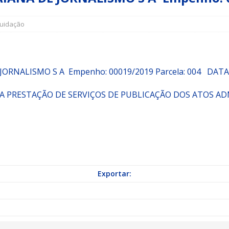
quidação
a Indicação nº 088/2026 para pavimentação asfáltica em Mapele
grama Municipal “Aluno Nota Dez”
NOTÍCIAS
 JORNALISMO S A
Empenho:
00019/2019
Parcela:
004 DATA:
 PRESTAÇÃO DE SERVIÇOS DE PUBLICAÇÃO DOS ATOS AD
Exportar: