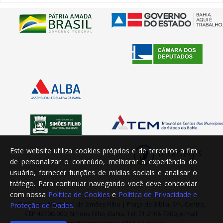
Este website utiliza cookies próprios e de terceiros a fim
de personalizar o conteúdo, melhorar a experiência do
usuário, fornecer funções de mídias sociais e analisar o
tráfego. Para continuar navegando você deve concordar
com nossa
Política de Cookies
e
Política de Privacidade e
© Câmara Municipal de Simões Filho | Praça da Bíblia, S/N, Centro,
Proteção de Dados
.
CEP 43700-000, Simões Filho, Bahia. Tel: 71 2108-7200, e-mail: