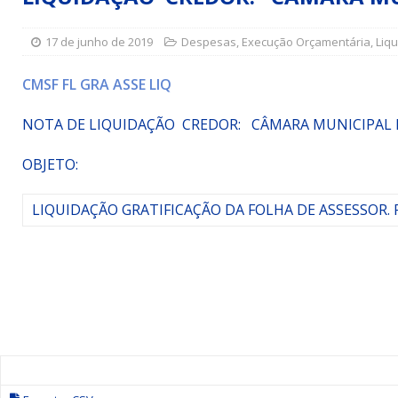
Simões Filho I
DESTAQUE
17 de junho de 2019
Despesas
,
Execução Orçamentária
,
Liq
[ 15 de julho de 2026 ]
Vereador Sérgio Glauber apresent
DESTAQUE
CMSF FL GRA ASSE LIQ
[ 3 de agosto de 2026 ]
Indicação propõe criação do Pro
NOTA DE LIQUIDAÇÃO CREDOR: CÂMARA MUNICIPAL 
OBJETO:
LIQUIDAÇÃO GRATIFICAÇÃO DA FOLHA DE ASSESSOR. 