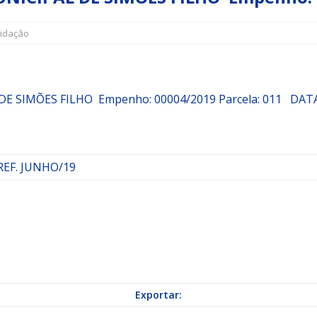
uidação
a Indicação nº 088/2026 para pavimentação asfáltica em Mapele
grama Municipal “Aluno Nota Dez”
NOTÍCIAS
DE SIMÕES FILHO
Empenho:
00004/2019
Parcela:
011 DATA
REF. JUNHO/19
Exportar: