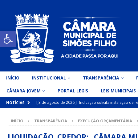
Open toolbar
INÍCIO
INSTITUCIONAL
TRANSPARÊNCIA
CÂMARA JOVEM
PORTAL LEGIS
LEIS MUNICIPAIS
[ 3 de agosto de 2026 ]
Indicação solicita instalação de
NOTÍCIAS
[ 15 de julho de 2026 ]
Vereador Eri Costa apresenta Ind
INÍCIO
TRANSPARÊNCIA
EXECUÇÃO ORÇAMENTÁRIA
inclusiva
DESTAQUE
[ 15 de julho de 2026 ]
Vereador Belo Gazineu apresenta 
LIQUIDAÇÃO CREDOR: CÂMARA MUNI