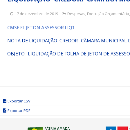
Simões Filho I
DESTAQUE
17 de dezembro de 2019
Despesas
,
Execução Orçamentária
[ 15 de julho de 2026 ]
Vereador Sérgio Glauber apresent
DESTAQUE
CMSF FL JETON ASSESSOR LIQ1
[ 3 de agosto de 2026 ]
Indicação propõe criação do Pro
NOTA DE LIQUIDAÇÃO CREDOR: CÂMARA MUNICIPAL 
OBJETO:
LIQUIDAÇÃO DE FOLHA DE JETON DE ASSESS
Exportar CSV
Exportar PDF