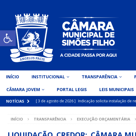
Open toolbar
INÍCIO
INSTITUCIONAL
TRANSPARÊNCIA
CÂMARA JOVEM
PORTAL LEGIS
LEIS MUNICIPAIS
[ 3 de agosto de 2026 ]
Indicação solicita instalação de
NOTÍCIAS
[ 15 de julho de 2026 ]
Vereador Eri Costa apresenta Ind
INÍCIO
TRANSPARÊNCIA
EXECUÇÃO ORÇAMENTÁRIA
inclusiva
DESTAQUE
[ 15 de julho de 2026 ]
Vereador Belo Gazineu apresenta 
LIQUIDAÇÃO CREDOR: CÂMARA MUNI