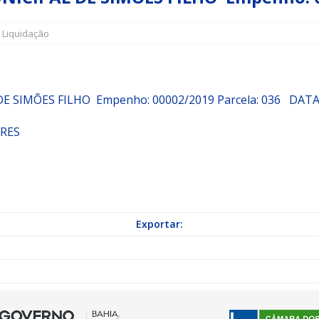
,
Liquidação
a Indicação nº 088/2026 para pavimentação asfáltica em Mapele
grama Municipal “Aluno Nota Dez”
NOTÍCIAS
DE SIMÕES FILHO
Empenho:
00002/2019
Parcela:
036 DATA:
ORES
Exportar: