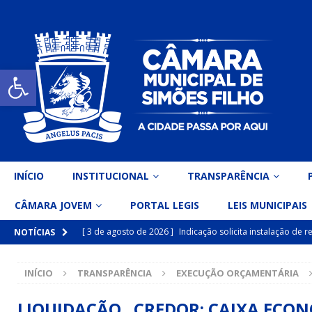
Open toolbar
INÍCIO
INSTITUCIONAL
TRANSPARÊNCIA
CÂMARA JOVEM
PORTAL LEGIS
LEIS MUNICIPAIS
[ 3 de agosto de 2026 ]
Indicação solicita instalação de
NOTÍCIAS
[ 15 de julho de 2026 ]
Vereador Eri Costa apresenta Ind
INÍCIO
TRANSPARÊNCIA
EXECUÇÃO ORÇAMENTÁRIA
inclusiva
DESTAQUE
[ 15 de julho de 2026 ]
Vereador Belo Gazineu apresenta 
LIQUIDAÇÃO CREDOR: CAIXA ECONOM