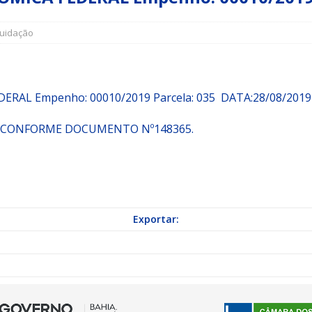
quidação
a Indicação nº 088/2026 para pavimentação asfáltica em Mapele
grama Municipal “Aluno Nota Dez”
NOTÍCIAS
EDERAL
Empenho:
00010/2019
Parcela:
035 DATA:28/08/2019
ÃO CONFORME DOCUMENTO Nº148365.
Exportar: