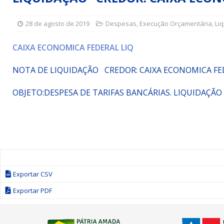
Simões Filho I
DESTAQUE
28 de agosto de 2019
Despesas
,
Execução Orçamentária
,
Li
[ 15 de julho de 2026 ]
Vereador Sérgio Glauber apresent
DESTAQUE
CAIXA ECONOMICA FEDERAL LIQ
[ 3 de agosto de 2026 ]
Indicação propõe criação do Pro
NOTA DE LIQUIDAÇÃO CREDOR: CAIXA ECONOMICA F
OBJETO:
DESPESA DE TARIFAS BANCÁRIAS. LIQUIDAÇ
Exportar CSV
Exportar PDF