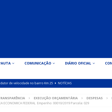
PAUTA
COMUNICAÇÃO
DIÁRIO OFICIAL
CO
 redutor de velocidade no bairro Km 25
NOTÍCIAS
icação nº 090/2026 para valorização dos professores da educação
TRANSPARÊNCIA
EXECUÇÃO ORÇAMENTÁRIA
DESPESAS
A ECONOMICA FEDERAL Empenho: 00010/2019 Parcela: 029
Indicação nº 089/2026 para implantação de ginásio de esportes em