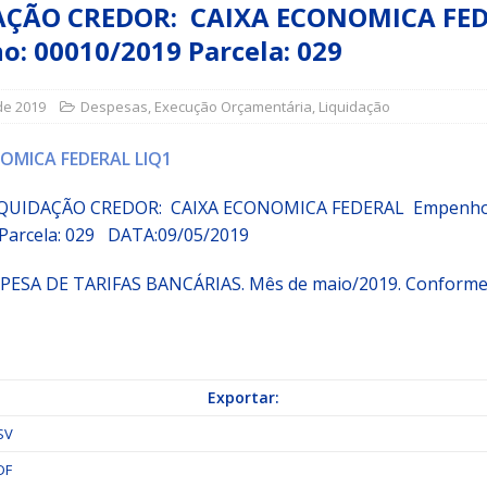
AÇÃO CREDOR: CAIXA ECONOMICA FE
: 00010/2019 Parcela: 029
a Indicação nº 088/2026 para pavimentação asfáltica em Mapele
de 2019
Despesas
,
Execução Orçamentária
,
Liquidação
grama Municipal “Aluno Nota Dez”
NOTÍCIAS
OMICA FEDERAL LIQ1
IQUIDAÇÃO CREDOR: CAIXA ECONOMICA FEDERAL
Empenho
Parcela:
029 DATA:09/05/2019
PESA DE TARIFAS BANCÁRIAS. Mês de maio/2019. Conforme
Exportar:
SV
DF