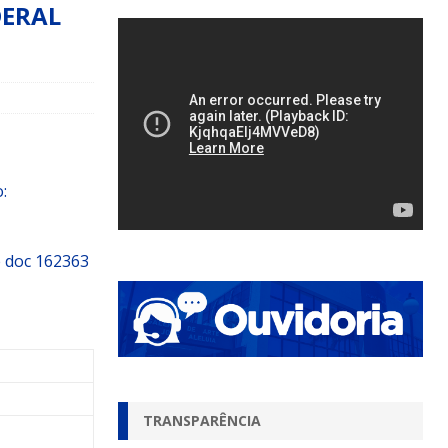
DERAL
:
 doc 162363
TRANSPARÊNCIA