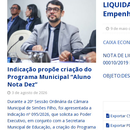
LIQUID
Simões Filho I
DESTAQUE
Empenho
[ 15 de julho de 2026 ]
Vereador Sérgio Glauber apresent
DESTAQUE
9 de maio 
[ 3 de agosto de 2026 ]
Indicação propõe criação do Pro
CAIXA ECON
NOTA DE L
00010/2019
Indicação propõe criação do
OBJETO:
DES
Programa Municipal “Aluno
Nota Dez”
3 de agosto de 2026
Durante a 20ª Sessão Ordinária da Câmara
Municipal de Simões Filho, foi apresentada a
Indicação nº 095/2026, que solicita ao Poder
Exportar C
Executivo, em conjunto com a Secretaria
Exportar P
Municipal de Educação, a criação do Programa