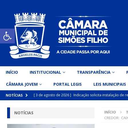
Open toolbar
INÍCIO
INSTITUCIONAL
TRANSPARÊNCIA
CÂMARA JOVEM
PORTAL LEGIS
LEIS MUNICIPAIS
[ 3 de agosto de 2026 ]
Indicação solicita instalação de
NOTÍCIAS
[ 15 de julho de 2026 ]
Vereador Eri Costa apresenta Ind
INÍCIO
NOTÍCIAS
inclusiva
DESTAQUE
CREDOR: CAIX
[ 15 de julho de 2026 ]
Vereador Belo Gazineu apresenta 