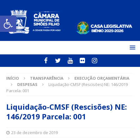
Open toolbar
INÍCIO
TRANSPARÊNCIA
EXECUÇÃO ORÇAMENTÁRIA
DESPESAS
Liquidação-CMSF (Rescisões) NE: 146/2019
Parcela: 001
Liquidação-CMSF (Rescisões) NE:
146/2019 Parcela: 001
23 de dezembro de 2019