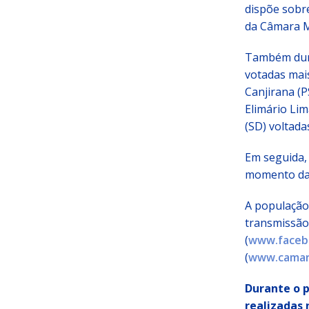
dispõe sobre
da Câmara Mu
Também dura
votadas mais
Canjirana (P
Elimário Lim
(SD) voltada
Em seguida, 
momento da 
A população
transmissão 
(
www.faceb
(
www.camara
Durante o p
realizadas 