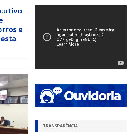
ecutivo
e
orros e
nesta
TRANSPARÊNCIA