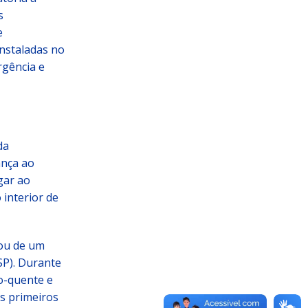
s
e
instaladas no
rgência e
da
ança ao
gar ao
interior de
pou de um
SP). Durante
ro-quente e
s primeiros