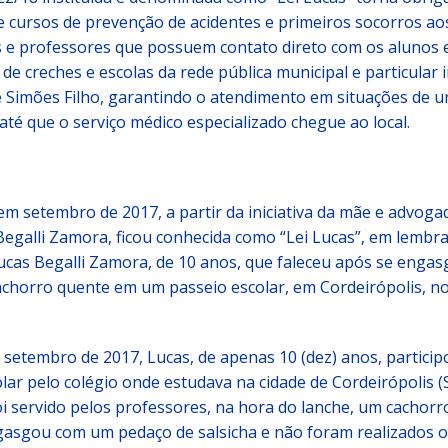
e cursos de prevenção de acidentes e primeiros socorros ao
s e professores que possuem contato direto com os alunos 
de creches e escolas da rede pública municipal e particular 
e Simões Filho, garantindo o atendimento em situações de u
té que o serviço médico especializado chegue ao local.
 em setembro de 2017, a partir da iniciativa da mãe e advoga
Begalli Zamora, ficou conhecida como “Lei Lucas”, em lembr
ucas Begalli Zamora, de 10 anos, que faleceu após se engas
chorro quente em um passeio escolar, em Cordeirópolis, no 
 setembro de 2017, Lucas, de apenas 10 (dez) anos, partici
lar pelo colégio onde estudava na cidade de Cordeirópolis (
oi servido pelos professores, na hora do lanche, um cachor
gasgou com um pedaço de salsicha e não foram realizados o