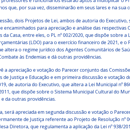
 professores e funcionários estarão aptos a multiplicar o Pr
nos que, por sua vez, disseminarão em seus lares e na sua 
são, dois Projetos de Lei, ambos de autoria do Executivo, 
 e encaminhados para apreciação e análise das respectivas
da Casa, entre eles, o PL nº 002/2020, que dispõe sobre a L
rçamentárias (LDO) para o exercício financeiro de 2021, e o 
e altera o regime jurídico dos Agentes Comunitários de Saú
Combate às Endemias e dá outras providências.
vê a apreciação e votação do Parecer conjunto das Comissõ
de Justiça e Educação e em primeira discussão e votação d
019, de autoria do Executivo, que altera a Lei Municipal nº 86
011, que dispõe sobre o Sistema Municipal Cultural do Mun
 e da outras providências.
a, será apreciada em segunda discussão e votação o Parece
rmanente de Justiça referente ao Projeto de Resolução nº 0
esa Diretora, que regulamenta a aplicação da Lei nº 938/20