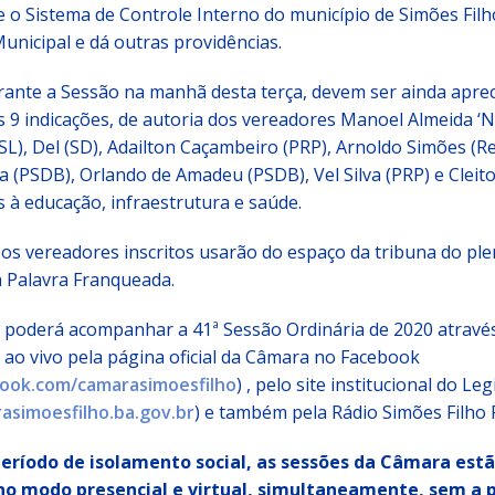
 o Sistema de Controle Interno do município de Simões Filh
nicipal e dá outras providências.
nte a Sessão na manhã desta terça, devem ser ainda aprec
 9 indicações, de autoria dos vereadores Manoel Almeida ‘N
SL), Del (SD), Adailton Caçambeiro (PRP), Arnoldo Simões (R
a (PSDB), Orlando de Amadeu (PSDB), Vel Silva (PRP) e Cleito
s à educação, infraestrutura e saúde.
os vereadores inscritos usarão do espaço da tribuna do ple
Palavra Franqueada.
 poderá acompanhar a 41ª Sessão Ordinária de 2020 atravé
ao vivo pela página oficial da Câmara no Facebook
ook.com/camarasimoesfilho
) , pelo site institucional do Leg
simoesfilho.ba.gov.br
) e também pela Rádio Simões Filho 
eríodo de isolamento social, as sessões da Câmara est
no modo presencial e virtual, simultaneamente, sem a 