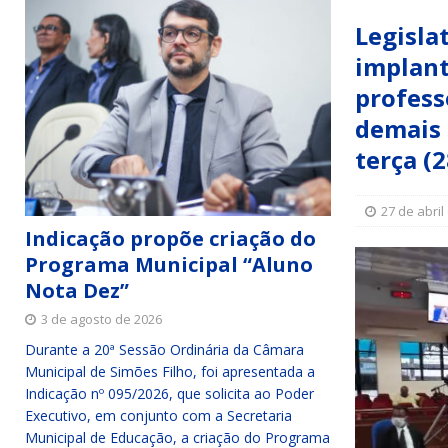
Simões Filho I
DESTAQUE
Legisla
[ 15 de julho de 2026 ]
Vereador Sérgio Glauber apresent
implant
DESTAQUE
profess
demais 
[ 3 de agosto de 2026 ]
Indicação propõe criação do Pro
terça (2
27 de abril
Indicação propõe criação do
Programa Municipal “Aluno
Nota Dez”
3 de agosto de 2026
Durante a 20ª Sessão Ordinária da Câmara
Municipal de Simões Filho, foi apresentada a
Indicação nº 095/2026, que solicita ao Poder
Executivo, em conjunto com a Secretaria
Municipal de Educação, a criação do Programa