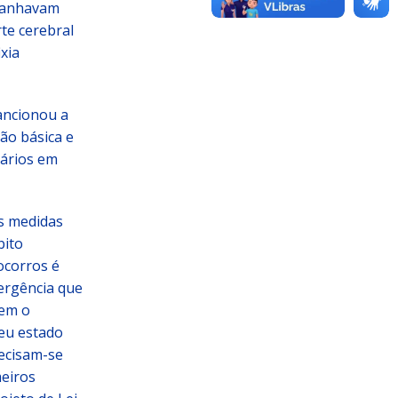
mpanhavam
te cerebral
ixia
ancionou a
ão básica e
nários em
as medidas
bito
ocorros é
ergência que
tem o
seu estado
recisam-se
meiros