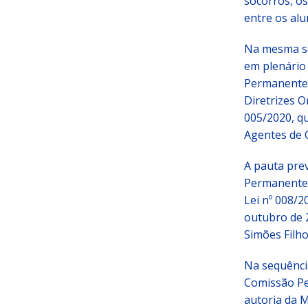
socorros, os
entre os alu
Na mesma ses
em plenário
Permanentes 
Diretrizes O
005/2020, qu
Agentes de 
A pauta pre
Permanentes 
Lei nº 008/2
outubro de 2
Simões Filho
Na sequênci
Comissão Pe
autoria da M