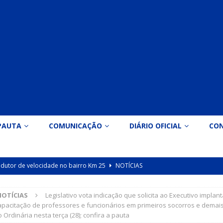
PAUTA
COMUNICAÇÃO
DIÁRIO OFICIAL
CO
 redutor de velocidade no bairro Km 25
NOTÍCIAS
icação nº 090/2026 para valorização dos professores da educação
NOTÍCIAS
Legislativo vota indicação que solicita ao Executivo implant
apacitação de professores e funcionários em primeiros socorros e demai
 Ordinária nesta terça (28); confira a pauta
Indicação nº 089/2026 para implantação de ginásio de esportes em