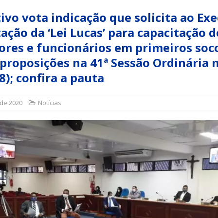
tivo vota indicação que solicita ao Ex
a Indicação nº 088/2026 para pavimentação asfáltica em Mapele
ação da ‘Lei Lucas’ para capacitação d
ores e funcionários em primeiros soc
proposições na 41ª Sessão Ordinária 
grama Municipal “Aluno Nota Dez”
NOTÍCIAS
8); confira a pauta
 de 2020
Notícias