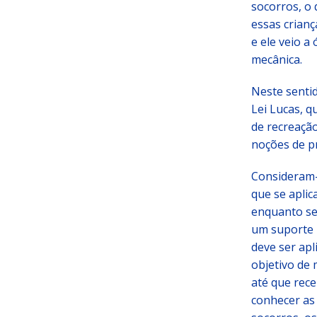
socorros, o
essas crian
e ele veio a
mecânica.
Neste senti
Lei Lucas, q
de recreação
noções de p
Consideram-s
que se aplic
enquanto se
um suporte 
deve ser ap
objetivo de 
até que rece
conhecer as 