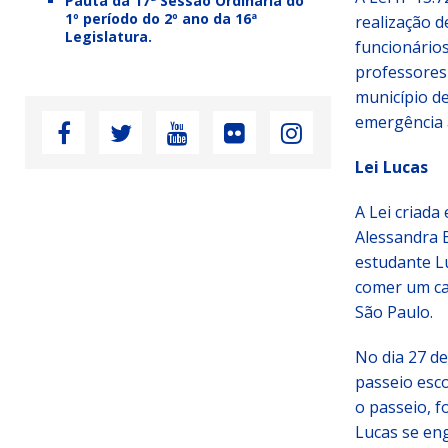
Pauta da 17ª Sessão Ordinária do
1º período do 2º ano da 16ª
realização d
Legislatura.
funcionário
professores 
município d
emergência a
Lei Lucas
A Lei criada
Alessandra 
estudante L
comer um ca
São Paulo.
No dia 27 de
passeio esco
o passeio, f
Lucas se en