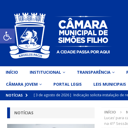
Open toolbar
INÍCIO
INSTITUCIONAL
TRANSPARÊNCIA
CÂMARA JOVEM
PORTAL LEGIS
LEIS MUNICIPAIS
[ 3 de agosto de 2026 ]
Indicação solicita instalação de
NOTÍCIAS
[ 15 de julho de 2026 ]
Vereador Eri Costa apresenta Ind
INÍCIO
NOTÍCIAS
inclusiva
DESTAQUE
Lucas’ para c
na 41ª Sessão
[ 15 de julho de 2026 ]
Vereador Belo Gazineu apresenta 