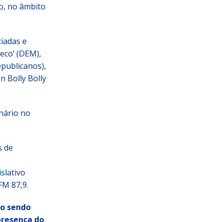
o, no âmbito
iadas e
eco’ (DEM),
epublicanos),
n Bolly Bolly
nário no
s de
islativo
FM 87,9.
ão sendo
presença do