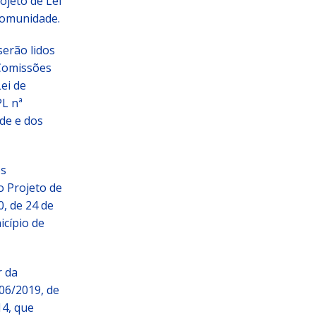
ojeto de Lei
comunidade.
serão lidos
 Comissões
ei de
PL nª
de e dos
es
o Projeto de
0, de 24 de
icípio de
r da
06/2019, de
14, que