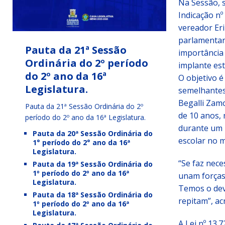
Na Sessão, s
Indicação nº
vereador Er
parlamentar
Pauta da 21ª Sessão
importância
Ordinária do 2º período
implante est
do 2º ano da 16ª
O objetivo é
Legislatura.
semelhantes
Begalli Zamo
Pauta da 21ª Sessão Ordinária do 2º
de 10 anos,
período do 2º ano da 16ª Legislatura.
durante um 
Pauta da 20ª Sessão Ordinária do
escolar no m
1° período do 2° ano da 16ª
Legislatura.
“Se faz nece
Pauta da 19ª Sessão Ordinária do
1º período do 2º ano da 16ª
unam forças
Legislatura.
Temos o deve
Pauta da 18ª Sessão Ordinária do
repitam”, acr
1º período do 2º ano da 16ª
Legislatura.
A Lei nº 13.