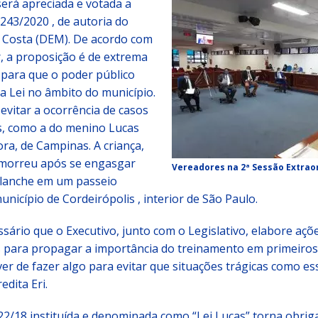
erá apreciada e votada a
 243/2020 , de autoria do
i Costa (DEM). De acordo com
, a proposição é de extrema
 para que o poder público
a Lei no âmbito do município.
 evitar a ocorrência de casos
, como a do menino Lucas
ra, de Campinas. A criança,
 morreu após se engasgar
Vereadores na 2ª Sessão Extrao
lanche em um passeio
unicípio de Cordeirópolis , interior de São Paulo.
ssário que o Executivo, junto com o Legislativo, elabore açõe
 para propagar a importância do treinamento em primeiros
r de fazer algo para evitar que situações trágicas como es
edita Eri.
722/18 instituída e denominada como “Lei Lucas” torna obrig