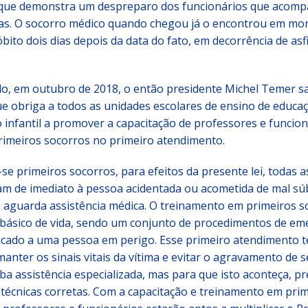
 que demonstra um despreparo dos funcionários que aco
ças. O socorro médico quando chegou já o encontrou em mor
 óbito dois dias depois da data do fato, em decorrência de asf
do, em outubro de 2018, o então presidente Michel Temer s
ue obriga a todos as unidades escolares de ensino de educaç
 infantil a promover a capacitação de professores e funcio
rimeiros socorros no primeiro atendimento.
e primeiros socorros, para efeitos da presente lei, todas 
am de imediato à pessoa acidentada ou acometida de mal sú
 aguarda assistência médica. O treinamento em primeiros s
básico de vida, sendo um conjunto de procedimentos de em
licado a uma pessoa em perigo. Esse primeiro atendimento 
manter os sinais vitais da vítima e evitar o agravamento de 
ba assistência especializada, mas para que isto aconteça, p
técnicas corretas. Com a capacitação e treinamento em pri