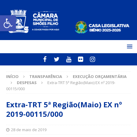
Open toolbar
INÍCIO
TRANSPARÊNCIA
EXECUÇÃO ORÇAMENTÁRIA
DESPESAS
Extra-TRT 5ª Região(Maio) EX nº 2019-
00115/000
Extra-TRT 5ª Região(Maio) EX nº
2019-00115/000
28 de maio de 2019