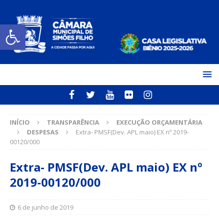
Open toolbar
INÍCIO
TRANSPARÊNCIA
EXECUÇÃO ORÇAMENTÁRIA
DESPESAS
Extra- PMSF(Dev. APL maio) EX nº 2019-
00120/000
Extra- PMSF(Dev. APL maio) EX nº
2019-00120/000
6 de junho de 2019