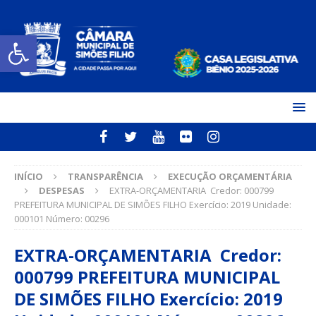
Open toolbar
INÍCIO
TRANSPARÊNCIA
EXECUÇÃO ORÇAMENTÁRIA
DESPESAS
EXTRA-ORÇAMENTARIA Credor: 000799
PREFEITURA MUNICIPAL DE SIMÕES FILHO Exercício: 2019 Unidade:
000101 Número: 00296
EXTRA-ORÇAMENTARIA Credor:
000799 PREFEITURA MUNICIPAL
DE SIMÕES FILHO Exercício: 2019