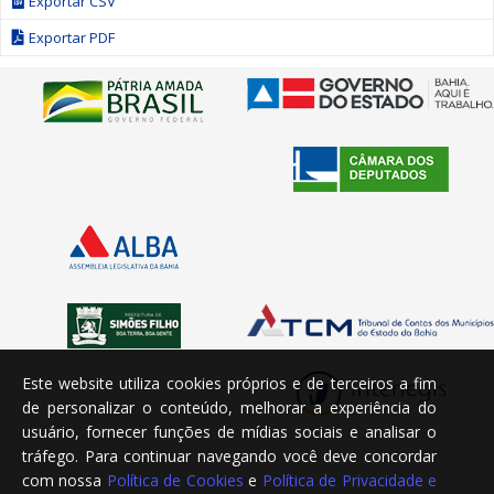
Exportar CSV
Exportar PDF
Este website utiliza cookies próprios e de terceiros a fim
de personalizar o conteúdo, melhorar a experiência do
usuário, fornecer funções de mídias sociais e analisar o
tráfego. Para continuar navegando você deve concordar
com nossa
Política de Cookies
e
Política de Privacidade e