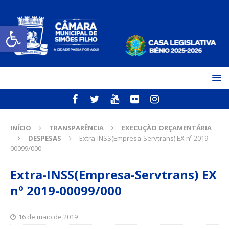
Open toolbar
INÍCIO
TRANSPARÊNCIA
EXECUÇÃO ORÇAMENTÁRIA
DESPESAS
Extra-INSS(Empresa-Servtrans) EX nº 2019-
00099/000
Extra-INSS(Empresa-Servtrans) EX
nº 2019-00099/000
16 de maio de 2019