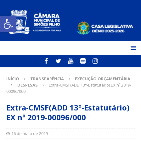
Open toolbar
INÍCIO
TRANSPARÊNCIA
EXECUÇÃO ORÇAMENTÁRIA
DESPESAS
Extra-CMSF(ADD 13°-Estatutário) EX nº 2019-
00096/000
Extra-CMSF(ADD 13°-Estatutário)
EX nº 2019-00096/000
16 de maio de 2019