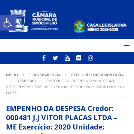
Open toolbar
INÍCIO
TRANSPARÊNCIA
EXECUÇÃO ORÇAMENTÁRIA
DESPESAS
EMPENHO DA DESPESA Credor: 000481 J.J
VITOR PLACAS LTDA – ME Exercício: 2020 Unidade: 000101 Número:
00036
EMPENHO DA DESPESA Credor:
000481 J.J VITOR PLACAS LTDA –
ME Exercício: 2020 Unidade: