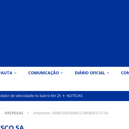
PAUTA
COMUNICAÇÃO
DIÁRIO OFICIAL
CO
 redutor de velocidade no bairro Km 25
NOTÍCIAS
icação nº 090/2026 para valorização dos professores da educação
DESPESAS
Empenho- 0008/2020 BANCO BRADESCO SA
Indicação nº 089/2026 para implantação de ginásio de esportes em
ESCO SA