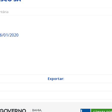
tária
a Indicação nº 088/2026 para pavimentação asfáltica em Mapele
grama Municipal “Aluno Nota Dez”
NOTÍCIAS
06/01/2020
Exportar: