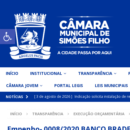
Open toolbar
INÍCIO
INSTITUCIONAL
TRANSPARÊNCIA
CÂMARA JOVEM
PORTAL LEGIS
LEIS MUNICIPAIS
[ 3 de agosto de 2026 ]
Indicação solicita instalação de
NOTÍCIAS
[ 15 de julho de 2026 ]
Vereador Eri Costa apresenta Ind
INÍCIO
TRANSPARÊNCIA
EXECUÇÃO ORÇAMENTÁRIA
inclusiva
DESTAQUE
[ 15 de julho de 2026 ]
Vereador Belo Gazineu apresenta 
Empenho- 0008/2020 BANCO BRAD