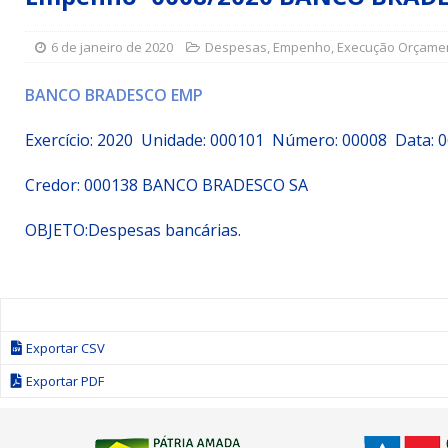
Simões Filho I
DESTAQUE
6 de janeiro de 2020
Despesas
,
Empenho
,
Execução Orçamen
[ 15 de julho de 2026 ]
Vereador Sérgio Glauber apresent
DESTAQUE
BANCO BRADESCO EMP
[ 3 de agosto de 2026 ]
Indicação propõe criação do Pro
Exercício: 2020 Unidade: 000101 Número: 00008 Data: 
Credor: 000138 BANCO BRADESCO SA
OBJETO:Despesas bancárias.
Exportar CSV
Exportar PDF