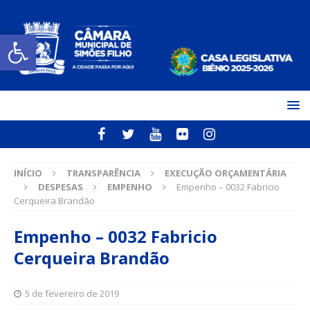
Open toolbar
INÍCIO
TRANSPARÊNCIA
EXECUÇÃO ORÇAMENTÁRIA
DESPESAS
EMPENHO
Empenho – 0032 Fabricio
Cerqueira Brandão
Empenho – 0032 Fabricio
Cerqueira Brandão
5 de fevereiro de 2019