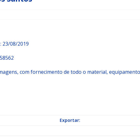
a Indicação nº 088/2026 para pavimentação asfáltica em Mapele
grama Municipal “Aluno Nota Dez”
NOTÍCIAS
 redutor de velocidade no bairro Km 25
NOTÍCIAS
: 23/08/2019
58562
e imagens, com fornecimento de todo o material, equipamento
Exportar: