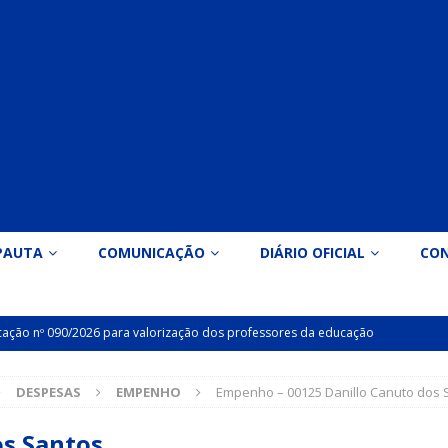
PAUTA
COMUNICAÇÃO
DIÁRIO OFICIAL
CO
icação nº 090/2026 para valorização dos professores da educação
DESPESAS
EMPENHO
Empenho – 00125 Danillo Canuto dos 
Indicação nº 089/2026 para implantação de ginásio de esportes em
os Santos