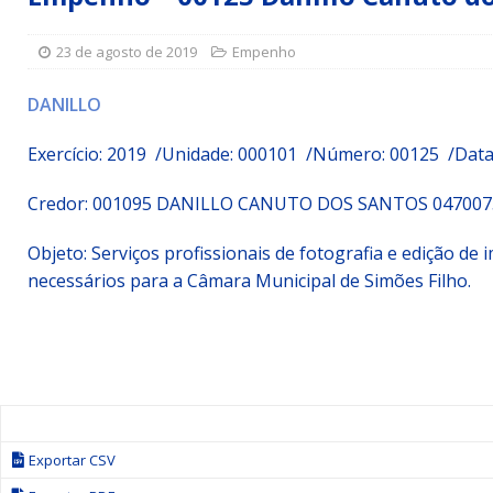
[ 15 de julho de 2026 ]
Vereador Sérgio Glauber apresent
23 de agosto de 2019
Empenho
DESTAQUE
[ 3 de agosto de 2026 ]
Indicação propõe criação do Pro
DANILLO
[ 3 de agosto de 2026 ]
Indicação solicita instalação de
Exercício: 2019 /Unidade: 000101 /Número: 00125 /Data
Credor:
001095 DANILLO CANUTO DOS SANTOS 047007
Objeto:
Serviços profissionais de fotografia e edição d
necessários para a Câmara Municipal de Simões Filho.
Exportar CSV