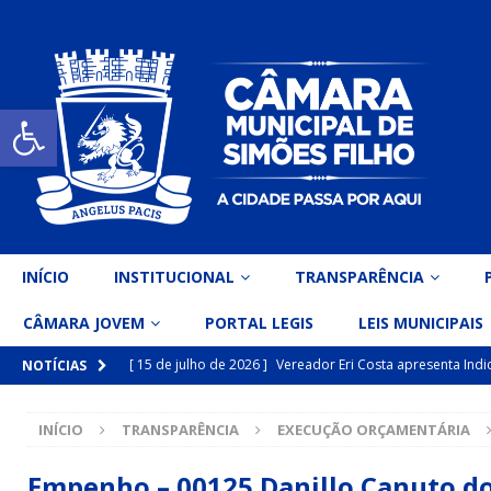
Open toolbar
INÍCIO
INSTITUCIONAL
TRANSPARÊNCIA
CÂMARA JOVEM
PORTAL LEGIS
LEIS MUNICIPAIS
[ 15 de julho de 2026 ]
Vereador Eri Costa apresenta Ind
NOTÍCIAS
inclusiva
DESTAQUE
INÍCIO
TRANSPARÊNCIA
EXECUÇÃO ORÇAMENTÁRIA
[ 15 de julho de 2026 ]
Vereador Belo Gazineu apresenta 
Simões Filho I
DESTAQUE
Empenho – 00125 Danillo Canuto d