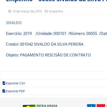
Simões Filho I
DESTAQUE
19 de março de 2019
Empenho
[ 15 de julho de 2026 ]
Vereador Sérgio Glauber apresent
DESTAQUE
SIVALDO
[ 3 de agosto de 2026 ]
Indicação propõe criação do Pro
Exercício: 2019 /Unidade: 000101 /Número: 00055 /Dat
Credor:
001042 SIVALDO DA SILVA PEREIRA
Objeto:
PAGAMENTO RESCISÃO DE CONTRATO
Exportar CSV
Exportar PDF