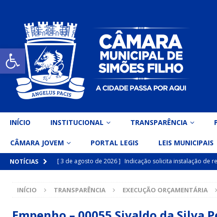
Open toolbar
INÍCIO
INSTITUCIONAL
TRANSPARÊNCIA
CÂMARA JOVEM
PORTAL LEGIS
LEIS MUNICIPAIS
[ 3 de agosto de 2026 ]
Indicação solicita instalação de
NOTÍCIAS
[ 15 de julho de 2026 ]
Vereador Eri Costa apresenta Ind
INÍCIO
TRANSPARÊNCIA
EXECUÇÃO ORÇAMENTÁRIA
inclusiva
DESTAQUE
[ 15 de julho de 2026 ]
Vereador Belo Gazineu apresenta 
Empenho – 00055 Sivaldo da Silva P