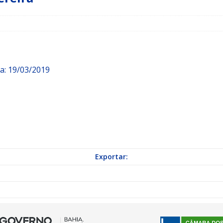
a Indicação nº 088/2026 para pavimentação asfáltica em Mapele
grama Municipal “Aluno Nota Dez”
NOTÍCIAS
a: 19/03/2019
Exportar: