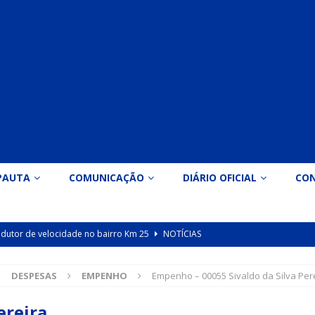
PAUTA
COMUNICAÇÃO
DIÁRIO OFICIAL
CO
 redutor de velocidade no bairro Km 25
NOTÍCIAS
icação nº 090/2026 para valorização dos professores da educação
DESPESAS
EMPENHO
Empenho – 00055 Sivaldo da Silva Per
Indicação nº 089/2026 para implantação de ginásio de esportes em
ereira