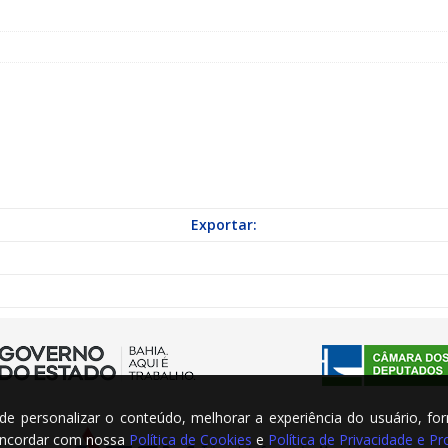
a Indicação nº 088/2026 para pavimentação asfáltica em Mapele
grama Municipal “Aluno Nota Dez”
NOTÍCIAS
Exportar:
m de personalizar o conteúdo, melhorar a experiência do usuário, fo
concordar com nossa
Política de Cookies
e
Política de Privacidade e 