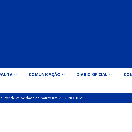
PAUTA
COMUNICAÇÃO
DIÁRIO OFICIAL
CO
 redutor de velocidade no bairro Km 25
NOTÍCIAS
icação nº 090/2026 para valorização dos professores da educação
Indicação nº 089/2026 para implantação de ginásio de esportes em