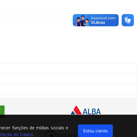
rnecer funções de mídias sociais e
Estou ciente
Proteção de Dados
.