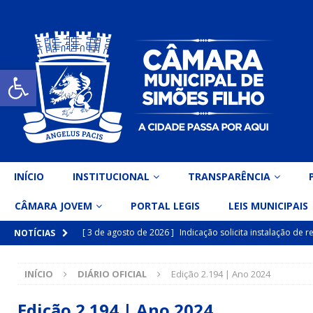
Open toolbar
INÍCIO
INSTITUCIONAL
TRANSPARÊNCIA
CÂMARA JOVEM
PORTAL LEGIS
LEIS MUNICIPAIS
[ 3 de agosto de 2026 ]
Indicação solicita instalação de
NOTÍCIAS
[ 15 de julho de 2026 ]
Vereador Eri Costa apresenta Ind
INÍCIO
DIÁRIO OFICIAL
Edição 2.194 | Ano 2024
inclusiva
DESTAQUE
[ 15 de julho de 2026 ]
Vereador Belo Gazineu apresenta 
Edição 2.194 | Ano 2024