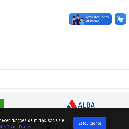
rnecer funções de mídias sociais e
Estou ciente
Proteção de Dados
.