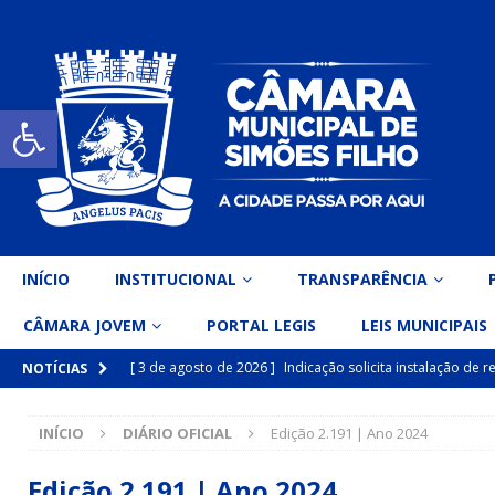
Open toolbar
INÍCIO
INSTITUCIONAL
TRANSPARÊNCIA
CÂMARA JOVEM
PORTAL LEGIS
LEIS MUNICIPAIS
[ 3 de agosto de 2026 ]
Indicação solicita instalação de
NOTÍCIAS
[ 15 de julho de 2026 ]
Vereador Eri Costa apresenta Ind
INÍCIO
DIÁRIO OFICIAL
Edição 2.191 | Ano 2024
inclusiva
DESTAQUE
[ 15 de julho de 2026 ]
Vereador Belo Gazineu apresenta 
Edição 2.191 | Ano 2024