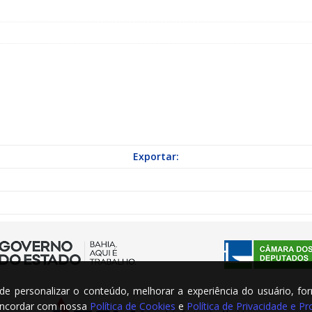
a Indicação nº 088/2026 para pavimentação asfáltica em Mapele
grama Municipal “Aluno Nota Dez”
NOTÍCIAS
Exportar:
m de personalizar o conteúdo, melhorar a experiência do usuário, fo
concordar com nossa
Política de Cookies
e
Política de Privacidade e 