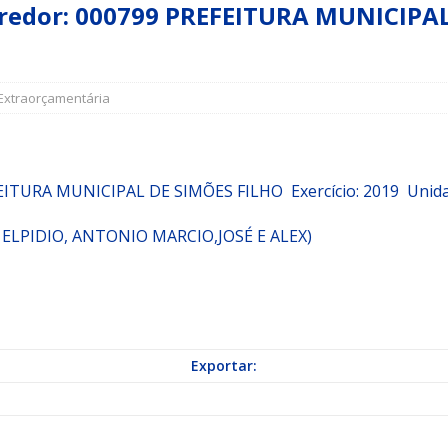
or: 000799 PREFEITURA MUNICIPAL D
a Indicação nº 088/2026 para pavimentação asfáltica em Mapele
Extraorçamentária
grama Municipal “Aluno Nota Dez”
NOTÍCIAS
EITURA MUNICIPAL DE SIMÕES FILHO
Exercício: 2019 Uni
ELPIDIO, ANTONIO MARCIO,JOSÉ E ALEX)
Exportar: