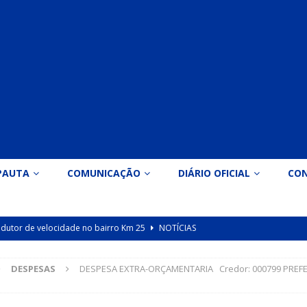
PAUTA
COMUNICAÇÃO
DIÁRIO OFICIAL
CO
 redutor de velocidade no bairro Km 25
NOTÍCIAS
icação nº 090/2026 para valorização dos professores da educação
DESPESAS
DESPESA EXTRA-ORÇAMENTARIA Credor: 000799 PREFEIT
Indicação nº 089/2026 para implantação de ginásio de esportes em