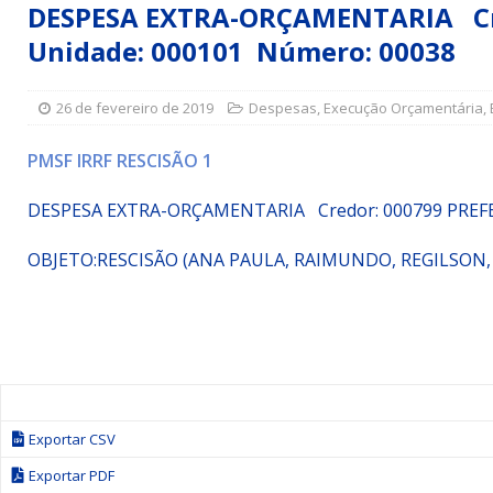
DESPESA EXTRA-ORÇAMENTARIA Cred
Simões Filho I
DESTAQUE
Unidade: 000101 Número: 00038
[ 15 de julho de 2026 ]
Vereador Sérgio Glauber apresent
DESTAQUE
26 de fevereiro de 2019
Despesas
,
Execução Orçamentária
,
[ 3 de agosto de 2026 ]
Indicação propõe criação do Pro
PMSF IRRF RESCISÃO 1
DESPESA EXTRA-ORÇAMENTARIA Credor: 000799 PREF
OBJETO:
RESCISÃO (ANA PAULA, RAIMUNDO, REGILSON, 
Exportar CSV
Exportar PDF