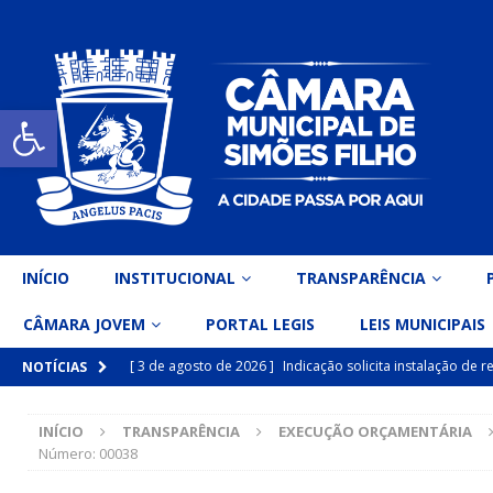
Open toolbar
INÍCIO
INSTITUCIONAL
TRANSPARÊNCIA
CÂMARA JOVEM
PORTAL LEGIS
LEIS MUNICIPAIS
[ 3 de agosto de 2026 ]
Indicação solicita instalação de
NOTÍCIAS
[ 15 de julho de 2026 ]
Vereador Eri Costa apresenta Ind
INÍCIO
TRANSPARÊNCIA
EXECUÇÃO ORÇAMENTÁRIA
inclusiva
DESTAQUE
Número: 00038
[ 15 de julho de 2026 ]
Vereador Belo Gazineu apresenta 