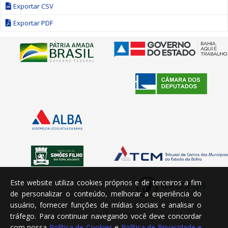
Exportar CSV
Exportar PDF
Este website utiliza cookies próprios e de terceiros a fim
de personalizar o conteúdo, melhorar a experiência do
usuário, fornecer funções de mídias sociais e analisar o
tráfego. Para continuar navegando você deve concordar
com nossa
Política de Cookies
e
Política de Privacidade e