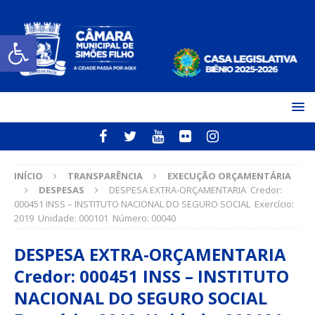
Open toolbar
INÍCIO
TRANSPARÊNCIA
EXECUÇÃO ORÇAMENTÁRIA
DESPESAS
DESPESA EXTRA-ORÇAMENTARIA Credor:
000451 INSS – INSTITUTO NACIONAL DO SEGURO SOCIAL Exercício:
2019 Unidade: 000101 Número: 00040
DESPESA EXTRA-ORÇAMENTARIA
Credor: 000451 INSS – INSTITUTO
NACIONAL DO SEGURO SOCIAL