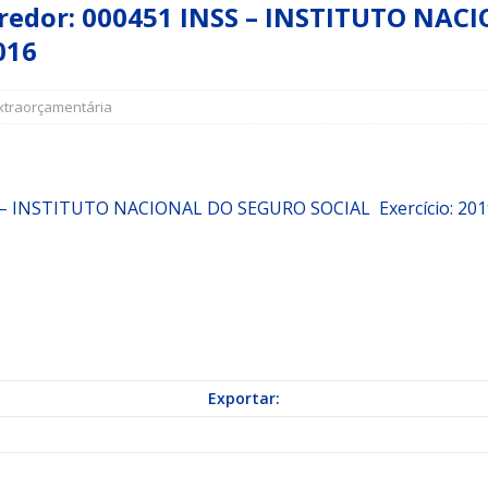
or: 000451 INSS – INSTITUTO NACIO
016
a Indicação nº 088/2026 para pavimentação asfáltica em Mapele
xtraorçamentária
grama Municipal “Aluno Nota Dez”
NOTÍCIAS
 – INSTITUTO NACIONAL DO SEGURO SOCIAL
Exercício: 2
Exportar: