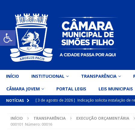
Open toolbar
INÍCIO
INSTITUCIONAL
TRANSPARÊNCIA
CÂMARA JOVEM
PORTAL LEGIS
LEIS MUNICIPAIS
[ 3 de agosto de 2026 ]
Indicação solicita instalação de
NOTÍCIAS
[ 15 de julho de 2026 ]
Vereador Eri Costa apresenta Ind
INÍCIO
TRANSPARÊNCIA
EXECUÇÃO ORÇAMENTÁRIA
inclusiva
DESTAQUE
000101 Número: 00016
[ 15 de julho de 2026 ]
Vereador Belo Gazineu apresenta 