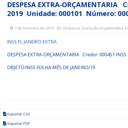
DESPESA EXTRA-ORÇAMENTARIA Cred
Simões Filho I
DESTAQUE
2019 Unidade: 000101 Número: 00
[ 15 de julho de 2026 ]
Vereador Sérgio Glauber apresent
DESTAQUE
7 de fevereiro de 2019
Despesas
,
Execução Orçamentária
,
E
[ 3 de agosto de 2026 ]
Indicação propõe criação do Pro
INSS FL JANEIRO EXTRA
DESPESA EXTRA-ORÇAMENTARIA Credor: 000451 INSS
OBJETO:
INSS FOLHA MÊS DE JANEIRO/19
Exportar CSV
Exportar PDF