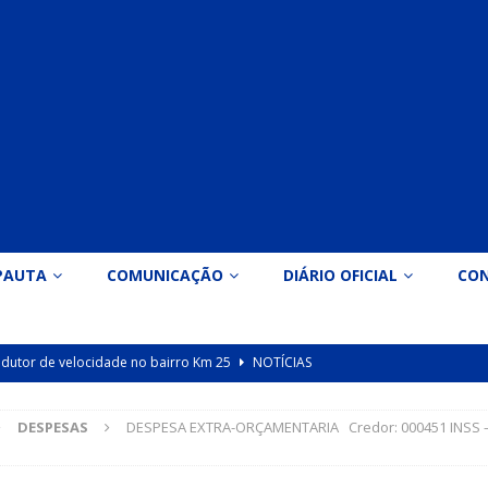
PAUTA
COMUNICAÇÃO
DIÁRIO OFICIAL
CO
 redutor de velocidade no bairro Km 25
NOTÍCIAS
icação nº 090/2026 para valorização dos professores da educação
DESPESAS
DESPESA EXTRA-ORÇAMENTARIA Credor: 000451 INSS –
Indicação nº 089/2026 para implantação de ginásio de esportes em