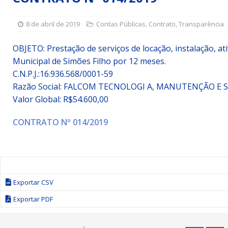
Simões Filho I
DESTAQUE
8 de abril de 2019
Contas Públicas
,
Contrato
,
Transparência
[ 15 de julho de 2026 ]
Vereador Sérgio Glauber apresent
DESTAQUE
OBJETO: Prestação de serviços de locação, instalação, a
Municipal de Simões Filho por 12 meses.
[ 3 de agosto de 2026 ]
Indicação propõe criação do Pro
C.N.P.J.:16.936.568/0001-59
Razão Social: FALCOM TECNOLOGI A, MANUTENÇÃO E 
Valor Global: R$54.600,00
CONTRATO Nº 014/2019
Exportar CSV
Exportar PDF