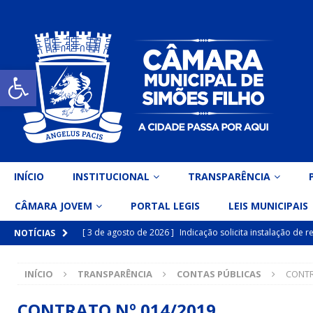
Open toolbar
INÍCIO
INSTITUCIONAL
TRANSPARÊNCIA
CÂMARA JOVEM
PORTAL LEGIS
LEIS MUNICIPAIS
[ 3 de agosto de 2026 ]
Indicação solicita instalação de
NOTÍCIAS
[ 15 de julho de 2026 ]
Vereador Eri Costa apresenta Ind
INÍCIO
TRANSPARÊNCIA
CONTAS PÚBLICAS
CONTR
inclusiva
DESTAQUE
[ 15 de julho de 2026 ]
Vereador Belo Gazineu apresenta 
CONTRATO Nº 014/2019