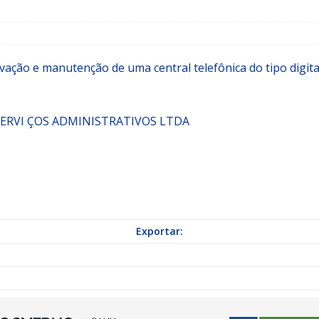
a Indicação nº 088/2026 para pavimentação asfáltica em Mapele
tivação e manutenção de uma central telefônica do tipo digi
grama Municipal “Aluno Nota Dez”
NOTÍCIAS
SERVI ÇOS ADMINISTRATIVOS LTDA
Exportar: