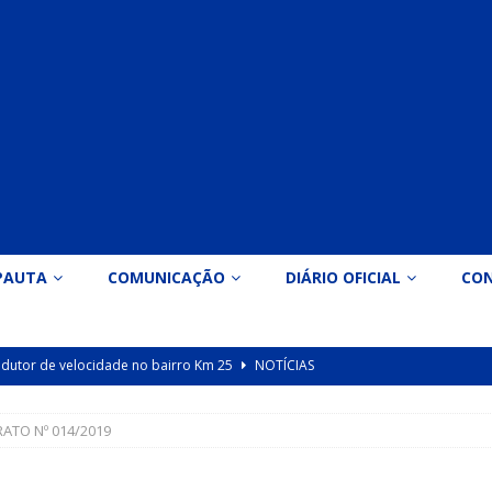
PAUTA
COMUNICAÇÃO
DIÁRIO OFICIAL
CO
 redutor de velocidade no bairro Km 25
NOTÍCIAS
icação nº 090/2026 para valorização dos professores da educação
ATO Nº 014/2019
Indicação nº 089/2026 para implantação de ginásio de esportes em